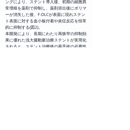
ングにより、ステント導入後、初期の細胞異
常増殖を薬剤で抑制し、薬剤溶出後にポリマ
ーが消失した後、F-DLCが表面に現れステン
ト表面に対する血小板付着や炎症反応を恒常
的に抑制する(図2)。
本開発により、長期にわたり再狭窄の抑制効
果に優れた浅大腿動脈治療ステントが実用化
されると、ステント治療後の再手術の必要性
を大幅に低減でき、多くのASO患者の福音と
なる。