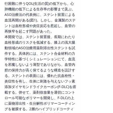
行困難に伴うQOL(生活の質)の低下から、心
肺機能の低下による生存率の影響まで及ぶ。
ASO治療法の代表例に、ステント留置による
血流再開がある(図1)。しかし、金属製のステ
ントは血栓形成や炎症反応を惹起し、血管の
再狭窄を起こす問題があった。
本開発では、ステント留置後、長期にわたり
血栓形成のリスクを低減する、膝上の浅大腿
動領域のASO治療用薬剤溶出性ステントを試
作する。具体的には、ステント合金材料の力
学特性に基づくシミュレーションにて、血流
を邪魔しないよう薄型でありながら、血管内
腔の保持力が高く保てるような構造を設計す
る。ステントの表面には、優れた抗血栓性・
炎症性を有し、生体に刺激を与えないフッ素
添加ダイヤモンドライクカーボン(F-DLC)を搭
載する。併せて、薬剤徐放量を適切にコント
ロール可能なポリマーを開発し、F-DLCの上
に薬物溶出性・生分解性ポリマーコーティン
グを被膜する。2層のハイブリッドコーティ