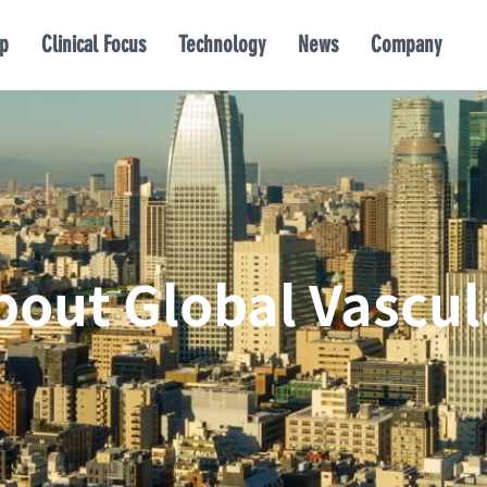
p
Clinical Focus
Technology
News
Company
bout Global Vascul