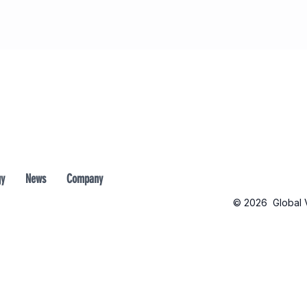
gy
News
Company
© 2026 Global Va