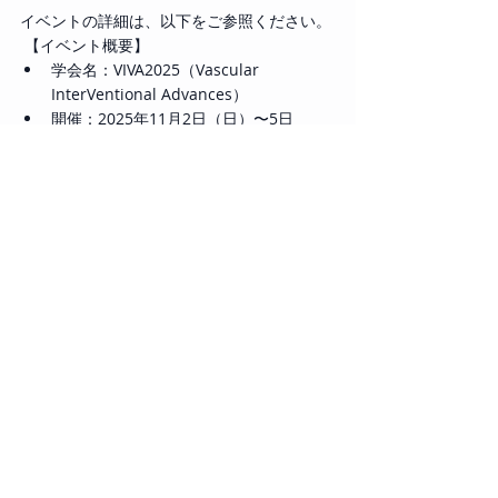
イベントの詳細は、以下をご参照ください。
 【イベント概要】
学会名：VIVA2025（Vascular 
InterVentional Advances）
開催：2025年11月2日（日）〜5日
（水）（米国西海岸時間）
場所：ラスベガス（Wynn Las Vegas）
主催：VIVA Foundation
URL：
https://viva-foundation.org/
2025
登壇情報
© 2026 Global Vascular Co., Ltd. All rights
reserved.